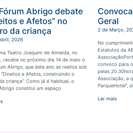
I Fórum Abrigo debate
Convocat
eitos e Afetos” no
Geral
ro da criança
2 de Março, 20
Abril, 2026
No cumprimento
Estatutos da 
ma Teatro Joaquim de Almeida, no
AssociaçãoPort
o, recebe no próximo dia 14 de maio o
convoco para o
rum Abrigo, que este ano se realiza sob
pelas 20.30hora
“Direitos e Afetos, construindo o
Associação, a q
da criança”. Como já é habitual, o
ParqueHotel”, s
Abrigo constitui um espaço
Ler mais
is