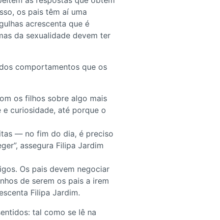
speitem as respostas que obtêm
sso, os pais têm aí uma
Agulhas acrescenta que é
emas da sexualidade devem ter
inados comportamentos que os
com os filhos sobre algo mais
 e curiosidade, até porque o
itas — no fim do dia, é preciso
eger”, assegura Filipa Jardim
migos. Os pais devem negociar
ganhos de serem os pais a irem
scenta Filipa Jardim.
sentidos: tal como se lê na