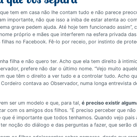
s que tem em casa não lhe contam tudo e não parece preoc
m importante, não que isso a iniba de estar atenta ao c
ema grave pedem ajuda. Até hoje tem funcionado assim”, c
o nome próprio e mães que interferem na esfera privada das 
filhas no Facebook. Fê-lo por receio, por instinto de prote
nha filha e não quero ter. Acho que ela tem direito à intim
servador, prefere não dar o último nome. “Vejo muito aquel
 que têm o direito a ver tudo e a controlar tudo. Acho que
Cordeiro contava ao Observador, numa longa entrevista de
evem ser um modelo e que, para tal,
é preciso existir algum
izar com os amigos dos filhos. “É preciso perceber que não
e que é importante que todos tenhamos. Quando vejo pais 
ter noção do diálogo e das perguntas a fazer, que serão d