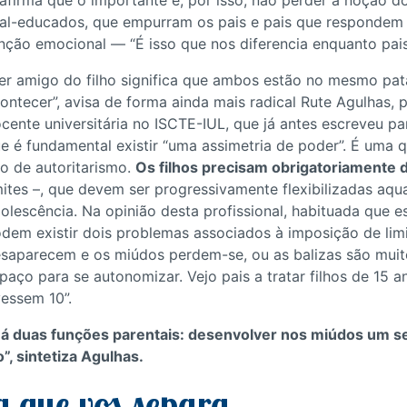
 afirma que o importante é, por isso, não perder a noção dos
s mal-educados, que empurram os pais e pais que responde
nção emocional — “É isso que nos diferencia enquanto pais
er amigo do filho significa que ambos estão no mesmo pat
ontecer”, avisa de forma ainda mais radical Rute Agulhas, p
cente universitária no ISCTE-IUL, que já antes escreveu p
e é fundamental existir “uma assimetria de poder”. É uma 
o de autoritarismo.
Os filhos precisam obrigatoriamente d
mites –, que devem ser progressivamente flexibilizadas a
olescência. Na opinião desta profissional, habituada que e
dem existir dois problemas associados à imposição de limi
saparecem e os miúdos perdem-se, ou as balizas são muito
paço para se autonomizar. Vejo pais a tratar filhos de 15 
vessem 10”.
á duas funções parentais: desenvolver nos miúdos um s
, sintetiza Agulhas.
a que vos separa