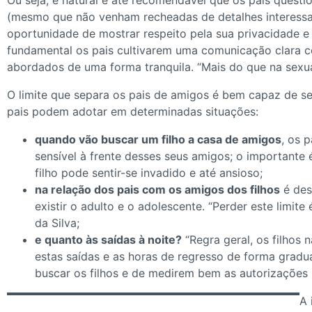
Ou seja, é natural e até recomendável que os pais quest
(mesmo que não venham recheadas de detalhes interessante
oportunidade de mostrar respeito pela sua privacidade e r
fundamental os pais cultivarem uma comunicação clara c
abordados de uma forma tranquila. “Mais do que na sexua
O limite que separa os pais de amigos é bem capaz de s
pais podem adotar em determinadas situações:
quando vão buscar um filho a casa de amigos
, os 
sensível à frente desses seus amigos; o importante
filho pode sentir-se invadido e até ansioso;
na relação dos pais com os amigos dos filhos
é dese
existir o adulto e o adolescente. “Perder este limite
da Silva;
e quanto às saídas à noite?
“Regra geral, os filhos
estas saídas e as horas de regresso de forma gradual
buscar os filhos e de medirem bem as autorizações 
A 