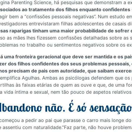
gina Parenting Science, há pesquisas que demonstram a e
sociados ao tratamento dos filhos enquanto confidentes
agir bem a “confissões pessoais negativas”. Num estudo em 
vestigadores entrevistaram filhas adolescentes de casais d
sas raparigas tinham uma maior probabilidade de sofrer
so as mães lhes fizessem confissões detalhadas sobre as 
oblemas no trabalho ou sentimentos negativos sobre os ex
á uma fronteira geracional que deve ser mantida e os pa
zer dos filhos confidentes dos seus problemas pessoais,
lhos precisam de pais com autoridade, que saibam exercer
emplifica Agulhas. Ambas as psicólogas defendem que os
rtilhas às faixas etárias de quem as ouve e que, de uma fo
a vida íntima e sexual, nem tão pouco de aspetos relativos 
bandono não. É só sensação
omeçou a pedir ao pai que parasse o carro mais longe do 
 e assentiu com naturalidade.”Faz parte, não houve proble