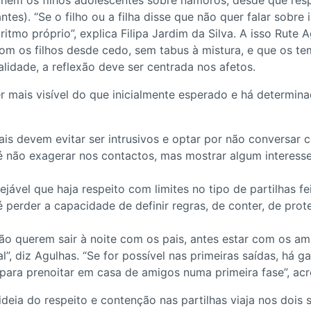
ionem os filhos adolescentes sobre namoros, desde que re
s). “Se o filho ou a filha disse que não quer falar sobre i
itmo próprio”, explica Filipa Jardim da Silva. A isso Rute 
om os filhos desde cedo, sem tabus à mistura, e que os t
lidade, a reflexão deve ser centrada nos afetos.
er mais visível do que inicialmente esperado e há determ
pais devem evitar ser intrusivos e optar por não conversar 
 é não exagerar nos contactos, mas mostrar algum interesse
jável que haja respeito com limites no tipo de partilhas fe
 é perder a capacidade de definir regras, de conter, de prot
 não querem sair à noite com os pais, antes estar com os a
”, diz Agulhas. “Se for possível nas primeiras saídas, há 
para prenoitar em casa de amigos numa primeira fase”, acre
ideia do respeito e contenção nas partilhas viaja nos dois 