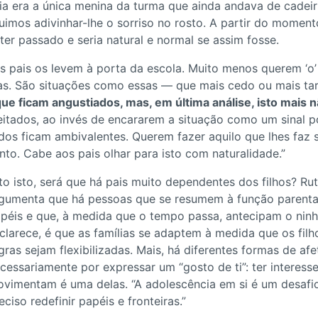
a era a única menina da turma que ainda andava de cadeiri
mos adivinhar-lhe o sorriso no rosto. A partir do momen
ter passado e seria natural e normal se assim fosse.
s pais os levem à porta da escola. Muito menos querem ‘o’ 
gulhas. São situações como essas — que mais cedo ou mais
que ficam angustiados, mas, em última análise, isto mais 
eitados, ao invés de encararem a situação como um sinal pos
os ficam ambivalentes. Querem fazer aquilo que lhes faz
o. Cabe aos pais olhar para isto com naturalidade.”
to isto, será que há pais muito dependentes dos filhos? R
gumenta que há pessoas que se resumem à função parenta
péis e que, à medida que o tempo passa, antecipam o ninh
clarece, é que as famílias se adaptem à medida que os fil
gras sejam flexibilizadas. Mais, há diferentes formas de a
cessariamente por expressar um “gosto de ti”: ter interess
vimentam é uma delas. “A adolescência em si é um desafio
eciso redefinir papéis e fronteiras.”