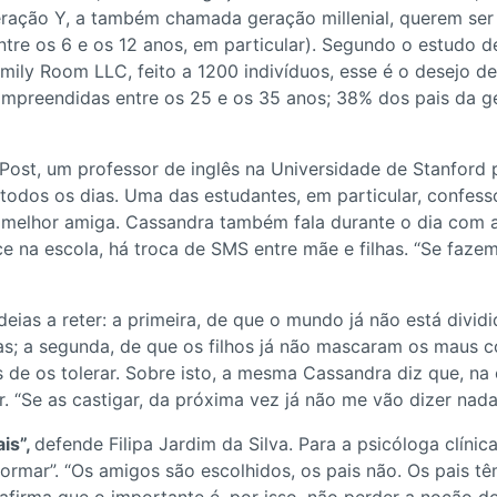
ração Y, a também chamada geração millenial, querem ser 
ntre os 6 e os 12 anos, em particular). Segundo o estudo 
mily Room LLC, feito a 1200 indivíduos, esse é o desejo 
mpreendidas entre os 25 e os 35 anos; 38% dos pais da ge
ost, um professor de inglês na Universidade de Stanford 
todos os dias. Uma das estudantes, em particular, confess
 melhor amiga. Cassandra também fala durante o dia com a
e na escola, há troca de SMS entre mãe e filhas. “Se faze
as a reter: a primeira, de que o mundo já não está dividid
soas; a segunda, de que os filhos já não mascaram os mau
de os tolerar. Sobre isto, a mesma Cassandra diz que, na 
. “Se as castigar, da próxima vez já não me vão dizer nada”,
is”,
defende Filipa Jardim da Silva. Para a psicóloga clínic
formar”. “Os amigos são escolhidos, os pais não. Os pais t