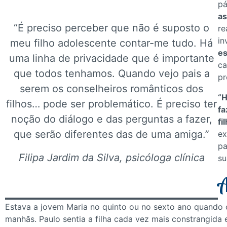
pá
as
“É preciso perceber que não é suposto o
re
in
meu filho adolescente contar-me tudo. Há
es
uma linha de privacidade que é importante
ca
que todos tenhamos. Quando vejo pais a
pr
serem os conselheiros românticos dos
“H
filhos… pode ser problemático. É preciso ter
fa
noção do diálogo e das perguntas a fazer,
fi
que serão diferentes das de uma amiga.”
ex
pa
Filipa Jardim da Silva, psicóloga clínica
su
A
Estava a jovem Maria no quinto ou no sexto ano quando c
manhãs. Paulo sentia a filha cada vez mais constrangida