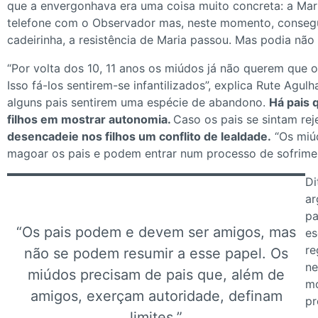
que a envergonhava era uma coisa muito concreta: a Mari
telefone com o Observador mas, neste momento, consegui
cadeirinha, a resistência de Maria passou. Mas podia não 
“Por volta dos 10, 11 anos os miúdos já não querem que o
Isso fá-los sentirem-se infantilizados”, explica Rute A
alguns pais sentirem uma espécie de abandono.
Há pais 
filhos em mostrar autonomia.
Caso os pais se sintam rej
desencadeie nos filhos um conflito de lealdade.
“Os miúd
magoar os pais e podem entrar num processo de sofriment
Di
ar
pa
“Os pais podem e devem ser amigos, mas
es
re
não se podem resumir a esse papel. Os
ne
miúdos precisam de pais que, além de
mo
amigos, exerçam autoridade, definam
pr
limites.”