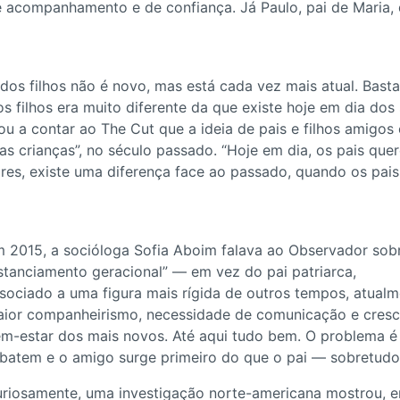
 acompanhamento e de confiança. Já Paulo, pai de Maria, 
os filhos não é novo, mas está cada vez mais atual. Basta
 filhos era muito diferente da que existe hoje em dia dos 
 a contar ao The Cut que a ideia de pais e filhos amigos 
s crianças”, no século passado. “Hoje em dia, os pais que
lores, existe uma diferença face ao passado, quando os pai
 2015, a socióloga Sofia Aboim falava ao Observador sob
stanciamento geracional” — em vez do pai patriarca,
sociado a uma figura mais rígida de outros tempos, atualme
ior companheirismo, necessidade de comunicação e cres
m-estar dos mais novos. Até aqui tudo bem. O problema é 
batem e o amigo surge primeiro do que o pai — sobretudo
riosamente, uma investigação norte-americana mostrou, e