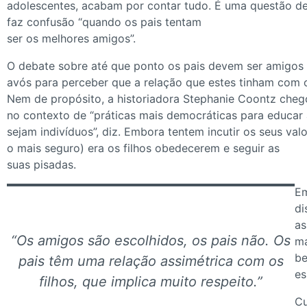
adolescentes, acabam por contar tudo. É uma questão de
faz confusão “quando os pais tentam
ser os melhores amigos”.
O debate sobre até que ponto os pais devem ser amigos d
avós para perceber que a relação que estes tinham com os
Nem de propósito, a historiadora Stephanie Coontz chegou
no contexto de “práticas mais democráticas para educar a
sejam indivíduos”, diz. Embora tentem incutir os seus va
o mais seguro) era os filhos obedecerem e seguir as
suas pisadas.
Em
di
as
“Os amigos são escolhidos, os pais não. Os
ma
be
pais têm uma relação assimétrica com os
es
filhos, que implica muito respeito.”
Cu