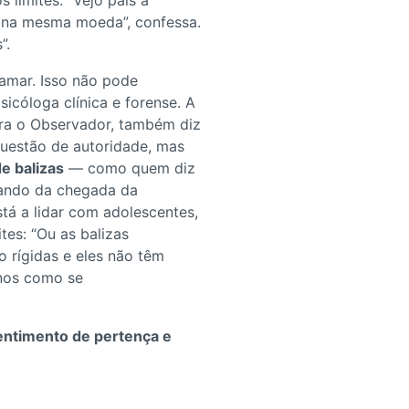
 limites. “Vejo pais a
m na mesma moeda”, confessa.
”.
amar. Isso não pode
sicóloga clínica e forense. A
ara o Observador, também diz
questão de autoridade, mas
e balizas
— como quem diz
quando da chegada da
stá a lidar com adolescentes,
tes: “Ou as balizas
 rígidas e eles não têm
anos como se
entimento de pertença e