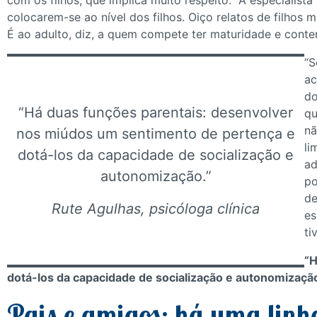
com os filhos, que implica muito respeito.” A especialista
colocarem-se ao nível dos filhos. Oiço relatos de filho
É ao adulto, diz, a quem compete ter maturidade e conte
“S
ac
do
“Há duas funções parentais: desenvolver
qu
nã
nos miúdos um sentimento de pertença e
li
dotá-los da capacidade de socialização e
ad
autonomização.”
po
de
Rute Agulhas, psicóloga clínica
es
ti
“H
dotá-los da capacidade de socialização e autonomização”
Pais e amigos: há uma linh